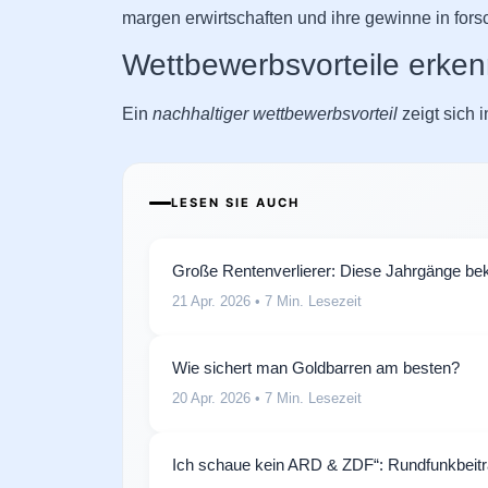
margen erwirtschaften und ihre gewinne in fors
Wettbewerbsvorteile erke
Ein
nachhaltiger wettbewerbsvorteil
zeigt sich 
LESEN SIE AUCH
Große Rentenverlierer: Diese Jahrgänge be
21 Apr. 2026
• 7 Min. Lesezeit
Wie sichert man Goldbarren am besten?
20 Apr. 2026
• 7 Min. Lesezeit
Ich schaue kein ARD & ZDF“: Rundfunkbeit