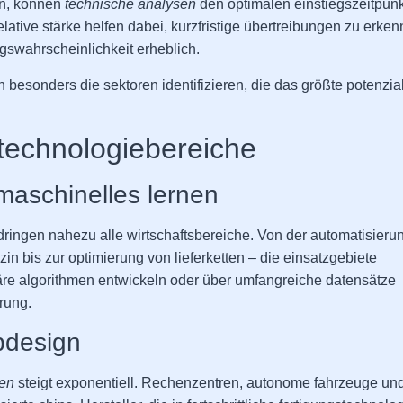
en, können
technische analysen
den optimalen einstiegszeitpunk
ative stärke helfen dabei, kurzfristige übertreibungen zu erken
lgswahrscheinlichkeit erheblich.
 besonders die sektoren identifizieren, die das größte potenzial
technologiebereiche
 maschinelles lernen
ringen nahezu alle wirtschaftsbereiche. Von der automatisieru
zin bis zur optimierung von lieferketten – die einsatzgebiete
äre algorithmen entwickeln oder über umfangreiche datensätze
rung.
ipdesign
ren
steigt exponentiell. Rechenzentren, autonome fahrzeuge un