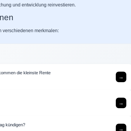
chung und entwicklung reinvestieren.
nnen
in verschiedenen merkmalen:
kommen die kleinste Rente
→
→
rag kündigen?
→