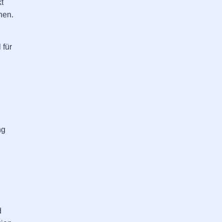
t
nen.
 für
ng
d