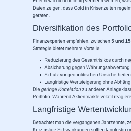
Edelmetall nicht beliebig vermehrt werden, wa
Daten zeigen, dass Gold in Krisenzeiten rege
geraten.
Diversifikation des Portfoli
Finanzexperten empfehlen, zwischen
5 und 15
Strategie bietet mehrere Vorteile:
Reduzierung des Gesamtrisikos durch nega
Absicherung gegen Währungsabwertung un
Schutz vor geopolitischen Unsicherheiten
Langfristige Wertsteigerung ohne Abhäng
Die
geringe Korrelation
zu anderen Anlageklass
Portfolio. Während Aktienmärkte volatil reagiere
Langfristige Wertentwicklu
Betrachtet man die vergangenen Jahrzehnte, zei
Kurzfristige Schwankungen sollten langfristig o