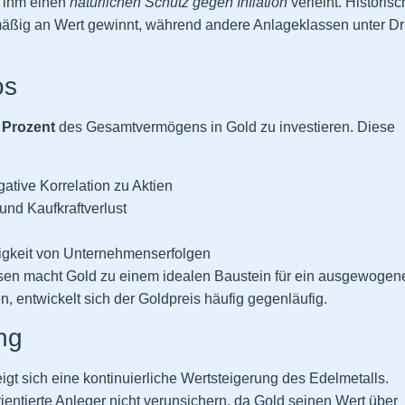
s ihm einen
natürlichen Schutz gegen Inflation
verleiht. Historis
lmäßig an Wert gewinnt, während andere Anlageklassen unter D
os
 Prozent
des Gesamtvermögens in Gold zu investieren. Diese
tive Korrelation zu Aktien
d Kaufkraftverlust
igkeit von Unternehmenserfolgen
en macht Gold zu einem idealen Baustein für ein ausgewogen
n, entwickelt sich der Goldpreis häufig gegenläufig.
ng
gt sich eine kontinuierliche Wertsteigerung des Edelmetalls.
rientierte Anleger nicht verunsichern, da Gold seinen Wert über