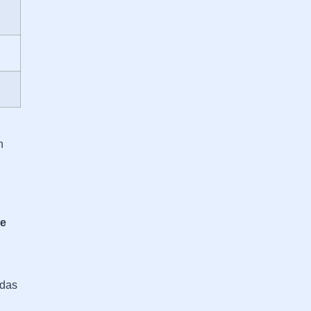
n
e
 das