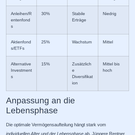
Anleihen/R
30%
Stabile
Niedrig
entenfond
Erträge
s
Aktienfond
25%
Wachstum
Mittel
s/ETFs
Alternative
15%
Zusätzlich
Mittel bis
Investment
e
hoch
s
Diversifikat
ion
Anpassung an die
Lebensphase
Die optimale Vermögensaufteilung hängt stark vom
individuellen Alter und der Lebensphase
ab. Jüngere Rentner